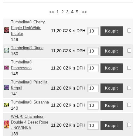
4
<<
1
2
3
5
>>
Tumbelina® Cherry
Ripple Red/White
11,20
CZK
s DPH
Bicolor
148
Tumbelina® Diana
11,20
CZK
s DPH
150
Tumbelina®
Francessca
11,20
CZK
s DPH
145
Tumbelina® Priscilla
Kerpril
11,20
CZK
s DPH
141
Tumbelina® Susanna
11,20
CZK
s DPH
149
WFL ® Chameleon
Double 4 Deset Rose
11,20
CZK
s DPH
- NOVINKA
139