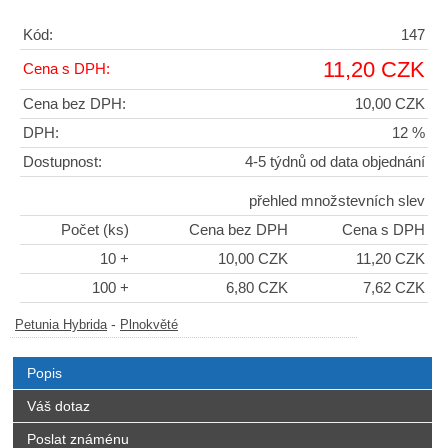
Kód:
147
11,20 CZK
Cena s DPH:
Cena bez DPH:
10,00 CZK
DPH:
12 %
Dostupnost:
4-5 týdnů od data objednání
přehled množstevních slev
Počet (ks)
Cena bez DPH
Cena s DPH
10 +
10,00 CZK
11,20 CZK
100 +
6,80 CZK
7,62 CZK
-
Petunia Hybrida
Plnokvěté
Popis
Váš dotaz
Poslat známénu