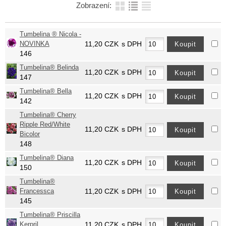
Zobrazení:
Tumbelina ® Nicola -
NOVINKA
11,20
CZK
s DPH
146
Tumbelina® Belinda
11,20
CZK
s DPH
147
Tumbelina® Bella
11,20
CZK
s DPH
142
Tumbelina® Cherry
Ripple Red/White
11,20
CZK
s DPH
Bicolor
148
Tumbelina® Diana
11,20
CZK
s DPH
150
Tumbelina®
Francessca
11,20
CZK
s DPH
145
Tumbelina® Priscilla
Kerpril
11,20
CZK
s DPH