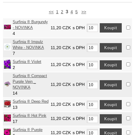
3
<<
1
2
4
5
>>
Surfinia ® Burgundy
- NOVINKA
11,20
CZK
s DPH
4
Surfinia ® Impulz
White - NOVINKA
11,20
CZK
s DPH
7
Surfinia ® Violet
11,20
CZK
s DPH
2
Surfinia ® Compact
Purple Vein _
11,20
CZK
s DPH
NOVINKA
14
Surfinia ® Deep Red
11,20
CZK
s DPH
13
Surfinia ® Hot Pink
11,20
CZK
s DPH
17
Surfinia ® Purple
11,20
CZK
s DPH