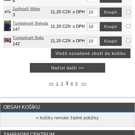
6
Surfinia® White
11,20
CZK
s DPH
3
Tumbelina® Belinda
11,20
CZK
s DPH
147
Tumbelina® Bella
11,20
CZK
s DPH
142
3
<<
1
2
4
5
>>
OBSAH KOŠÍKU
v košíku nemáte žádné položky
ZAHRADNÍ CENTRUM