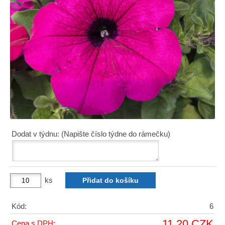
Dodat v týdnu: (Napište číslo týdne do rámečku)
ks
Kód:
6
11,20 CZK
Cena s DPH: