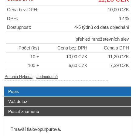
Cena bez DPH:
10,00 CZK
DPH:
12 %
Dostupnost:
4-5 týdnů od data objednání
přehled množstevních slev
Počet (ks)
Cena bez DPH
Cena s DPH
10 +
10,00 CZK
11,20 CZK
100 +
6,60 CZK
7,39 CZK
-
Petunia Hybrida
Jednoduché
Popis
Váš dotaz
Poslat známénu
Tmavší fialovopurpurová.