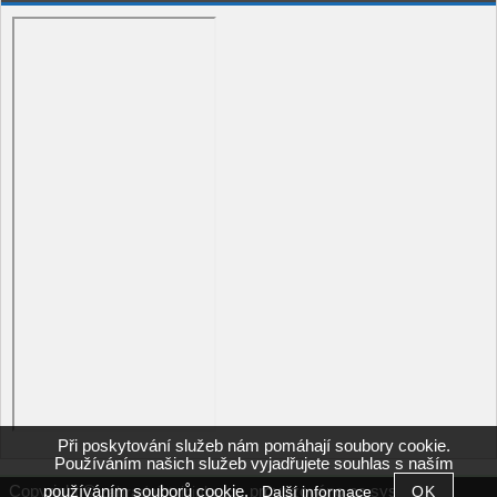
Při poskytování služeb nám pomáhají soubory cookie.
Používáním našich služeb vyjadřujete souhlas s naším
používáním souborů cookie.
Copyright ©
,
provozováno na systému
Další informace
zahradnictvicinke.cz