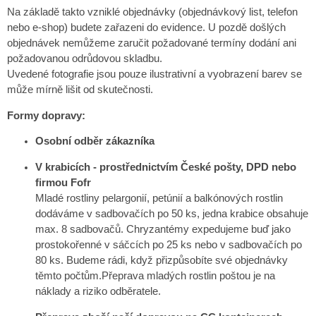
Na základě takto vzniklé objednávky (objednávkový list, telefon
nebo e-shop) budete zařazeni do evidence. U pozdě došlých
objednávek nemůžeme zaručit požadované termíny dodání ani
požadovanou odrůdovou skladbu.
Uvedené fotografie jsou pouze ilustrativní a vyobrazení barev se
může mírně lišit od skutečnosti.
Formy dopravy
:
Osobní odběr zákazníka
V krabicích - prostřednictvím České pošty, DPD nebo
firmou Fofr
Mladé rostliny pelargonií, petúnií a balkónových rostlin
dodáváme v sadbovačích po 50 ks, jedna krabice obsahuje
max. 8 sadbovačů. Chryzantémy expedujeme buď jako
prostokořenné v sáčcích po 25 ks nebo v sadbovačích po
80 ks. Budeme rádi, když přizpůsobíte své objednávky
těmto počtům.Přeprava mladých rostlin poštou je na
náklady a riziko odběratele.