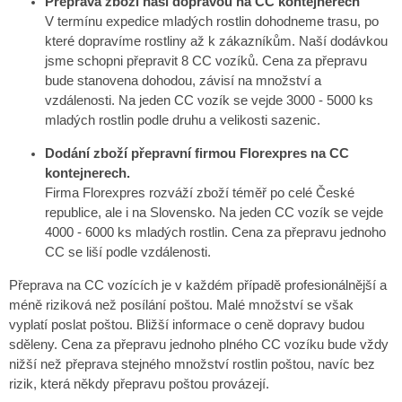
Přeprava zboží naší dopravou na CC kontejnerech
V termínu expedice mladých rostlin dohodneme trasu, po
které dopravíme rostliny až k zákazníkům. Naší dodávkou
jsme schopni přepravit 8 CC vozíků. Cena za přepravu
bude stanovena dohodou, závisí na množství a
vzdálenosti. Na jeden CC vozík se vejde 3000 - 5000 ks
mladých rostlin podle druhu a velikosti sazenic.
Dodání zboží přepravní firmou Florexpres na CC
kontejnerech.
Firma Florexpres rozváží zboží téměř po celé České
republice, ale i na Slovensko. Na jeden CC vozík se vejde
4000 - 6000 ks mladých rostlin. Cena za přepravu jednoho
CC se liší podle vzdálenosti.
Přeprava na CC vozících je v každém případě profesionálnější a
méně riziková než posílání poštou. Malé množství se však
vyplatí poslat poštou. Bližší informace o ceně dopravy budou
sděleny. Cena za přepravu jednoho plného CC vozíku bude vždy
nižší než přeprava stejného množství rostlin poštou, navíc bez
rizik, která někdy přepravu poštou provázejí.