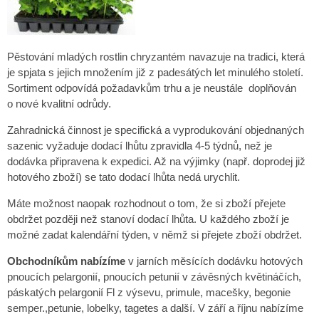
Pěstování mladých rostlin chryzantém navazuje na tradici, která
je spjata s jejich množením již z padesátých let minulého století.
Sortiment odpovídá požadavkům trhu a je neustále doplňován
o nové kvalitní odrůdy.
Zahradnická činnost je specifická a vyprodukování objednaných
sazenic vyžaduje dodací lhůtu zpravidla 4-5 týdnů, než je
dodávka připravena k expedici. Až na výjimky (např. doprodej již
hotového zboží) se tato dodací lhůta nedá urychlit.
Máte možnost naopak rozhodnout o tom, že si zboží přejete
obdržet později než stanoví dodací lhůta. U každého zboží je
možné zadat kalendářní týden, v němž si přejete zboží obdržet.
Obchodníkům nabízíme
v jarních měsících dodávku hotových
pnoucích pelargonií, pnoucích petunií v závěsných květináčích,
páskatých pelargonií Fl z výsevu, primule, macešky, begonie
semper.,petunie, lobelky, tagetes a další. V září a říjnu nabízíme