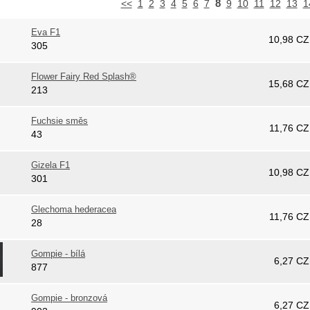
8
<<
1
2
3
4
5
6
7
9
10
11
12
13
1
Eva F1
10,98
CZ
305
Flower Fairy Red Splash®
15,68
CZ
213
Fuchsie směs
11,76
CZ
43
Gizela F1
10,98
CZ
301
Glechoma hederacea
11,76
CZ
28
Gompie - bílá
6,27
CZ
877
Gompie - bronzová
6,27
CZ