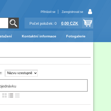
Přihlásit se
Zaregistrovat se
0,00 CZK
Počet položek: 0
stažení
Kontaktní informace
Fotogalerie
e:
bjednávku
: