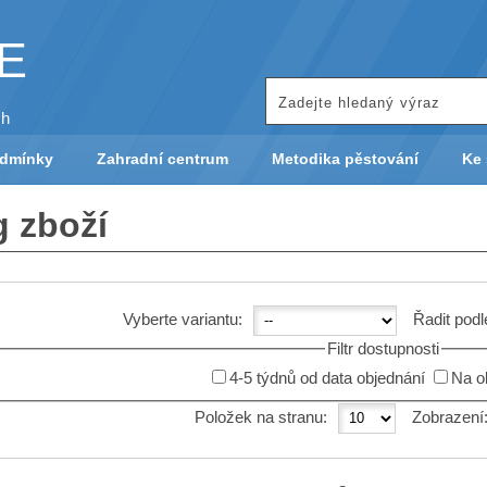
KE
ch
odmínky
Zahradní centrum
Metodika pěstování
Ke 
g zboží
Vyberte variantu:
Řadit podl
Filtr dostupnosti
4-5 týdnů od data objednání
Na o
Položek na stranu:
Zobrazení