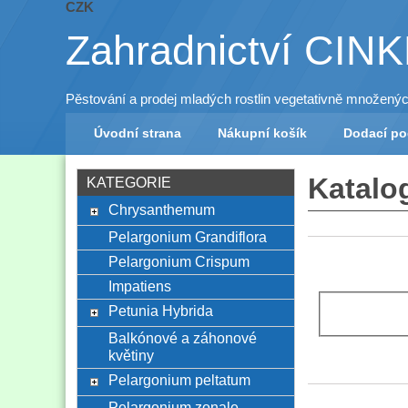
CZK
Zahradnictví CIN
Pěstování a prodej mladých rostlin vegetativně množený
Úvodní strana
Nákupní košík
Dodací p
Katalo
KATEGORIE
Chrysanthemum
Pelargonium Grandiflora
Pelargonium Crispum
Impatiens
Petunia Hybrida
Balkónové a záhonové
květiny
Pelargonium peltatum
Pelargonium zonale