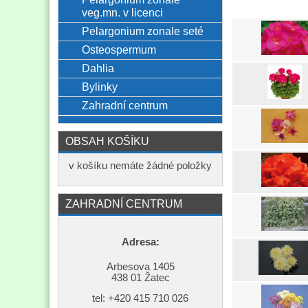
veg.mn. v licenci
Pelargonium zonale seté
Osteospermum
Dahlia
Bylinky
Zahradní centrum
OBSAH KOŠÍKU
v košíku nemáte žádné položky
ZAHRADNÍ CENTRUM
Adresa:
Arbesova 1405
438 01 Žatec
tel: +420
415 710 026