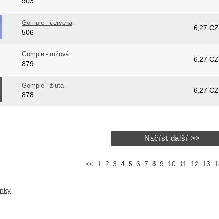
903
Gompie - červená
6,27
CZ
506
Gompie - růžová
6,27
CZ
879
Gompie - žlutá
6,27
CZ
878
8
<<
1
2
3
4
5
6
7
9
10
11
12
13
1
ánky