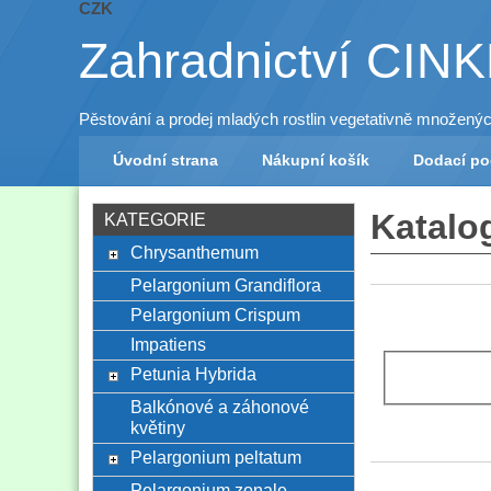
CZK
Zahradnictví CIN
Pěstování a prodej mladých rostlin vegetativně množený
Úvodní strana
Nákupní košík
Dodací p
Katalo
KATEGORIE
Chrysanthemum
Pelargonium Grandiflora
Pelargonium Crispum
Impatiens
Petunia Hybrida
Balkónové a záhonové
květiny
Pelargonium peltatum
Pelargonium zonale