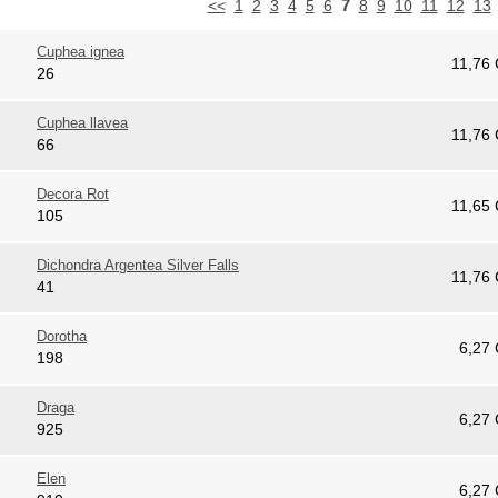
7
<<
1
2
3
4
5
6
8
9
10
11
12
13
Cuphea ignea
11,76
26
Cuphea llavea
11,76
66
Decora Rot
11,65
105
Dichondra Argentea Silver Falls
11,76
41
Dorotha
6,27
198
Draga
6,27
925
Elen
6,27