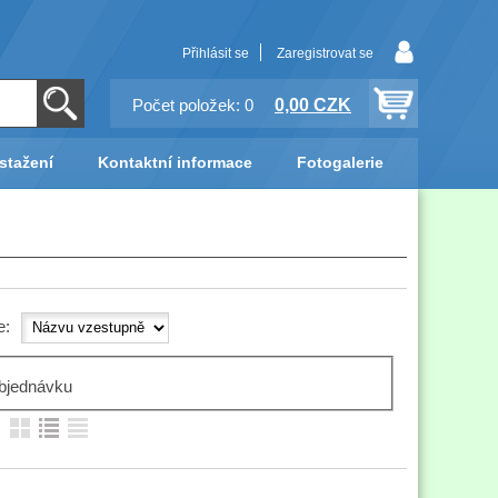
Přihlásit se
Zaregistrovat se
0,00 CZK
Počet položek: 0
stažení
Kontaktní informace
Fotogalerie
e:
bjednávku
: