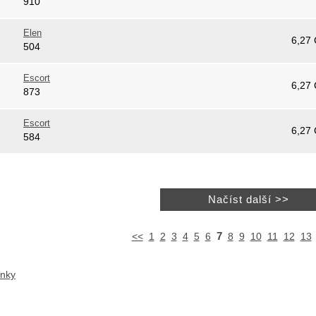
910
Elen
6,27
504
Escort
6,27
873
Escort
6,27
584
7
<<
1
2
3
4
5
6
8
9
10
11
12
13
ánky