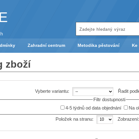
KE
ch
odmínky
Zahradní centrum
Metodika pěstování
Ke 
g zboží
Vyberte variantu:
Řadit podl
Filtr dostupnosti
4-5 týdnů od data objednání
Na o
Položek na stranu:
Zobrazení