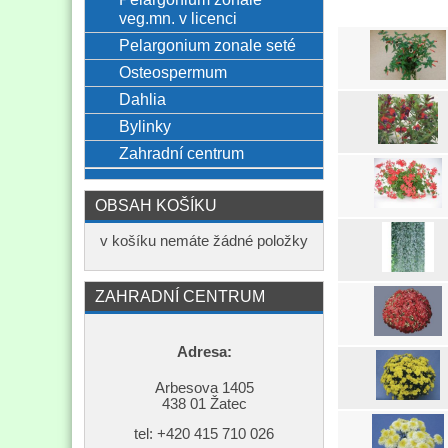
veg.mn. v licenci
Pelargonium zonale seté
Osteospermum
Dahlia
Bylinky
Zahradní centrum
OBSAH KOŠÍKU
v košíku nemáte žádné položky
ZAHRADNÍ CENTRUM
Adresa:
Arbesova 1405
438 01 Žatec
tel: +420
415 710 026