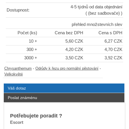
4-5 týdnů od data objednání
Dostupnost:
( (bez sadbovače) )
přehled množstevních slev
Počet (ks)
Cena bez DPH
Cena s DPH
10 +
5,60 CZK
6,27 CZK
300 +
4,20 CZK
4,70 CZK
3000 +
3,50 CZK
3,92 CZK
-
-
Chrysanthemum
Odrůdy k řezu pro normální pěstování
Velkokvěté
Váš dotaz
Poslat známénu
Potřebujete poradit ?
Escort