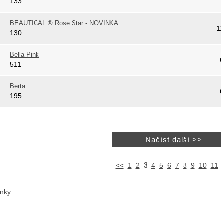
133
BEAUTICAL ® Rose Star - NOVINKA
1
130
Bella Pink
511
Berta
195
3
<<
1
2
4
5
6
7
8
9
10
11
ánky