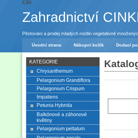
CZK
Zahradnictví CIN
Pěstování a prodej mladých rostlin vegetativně množený
Úvodní strana
Nákupní košík
Dodací p
Katalo
KATEGORIE
Chrysanthemum
Pelargonium Grandiflora
Pelargonium Crispum
Impatiens
Petunia Hybrida
Balkónové a záhonové
květiny
Pelargonium peltatum
Pelargonium zonale