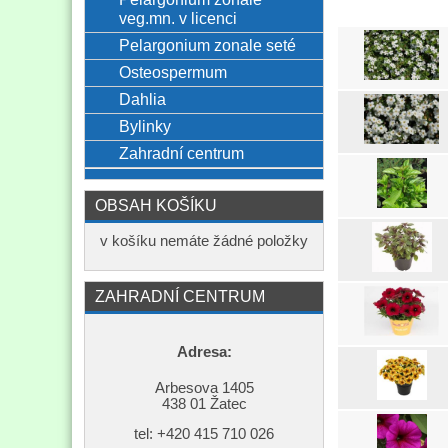
veg.mn. v licenci
Pelargonium zonale seté
Osteospermum
Dahlia
Bylinky
Zahradní centrum
OBSAH KOŠÍKU
v košíku nemáte žádné položky
ZAHRADNÍ CENTRUM
Adresa:
Arbesova 1405
438 01 Žatec
tel: +420
415 710 026