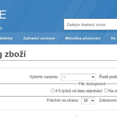
KE
ch
odmínky
Zahradní centrum
Metodika pěstování
Ke 
g zboží
Vyberte variantu:
Řadit podl
Filtr dostupnosti
4-5 týdnů od data objednání
Na o
Položek na stranu:
Zobrazení