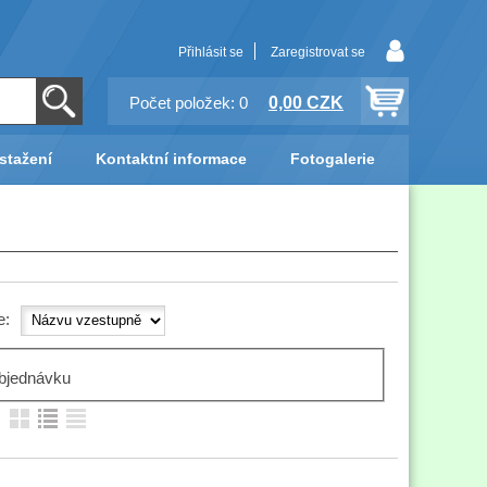
Přihlásit se
Zaregistrovat se
0,00 CZK
Počet položek: 0
stažení
Kontaktní informace
Fotogalerie
e:
bjednávku
: