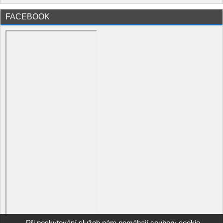
FACEBOOK
Při poskytování služeb nám pomáhají soubory cookie.