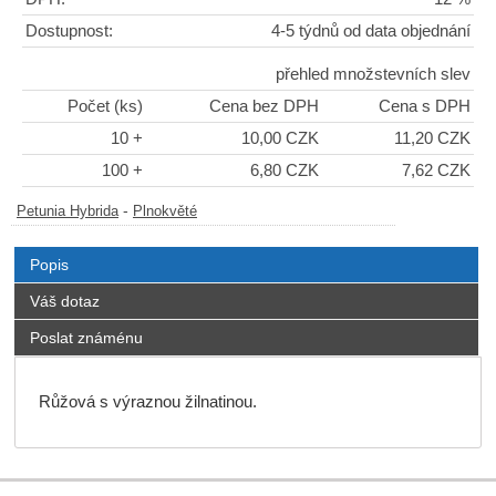
Dostupnost:
4-5 týdnů od data objednání
přehled množstevních slev
Počet (ks)
Cena bez DPH
Cena s DPH
10 +
10,00 CZK
11,20 CZK
100 +
6,80 CZK
7,62 CZK
-
Petunia Hybrida
Plnokvěté
Popis
Váš dotaz
Poslat známénu
Růžová s výraznou žilnatinou.