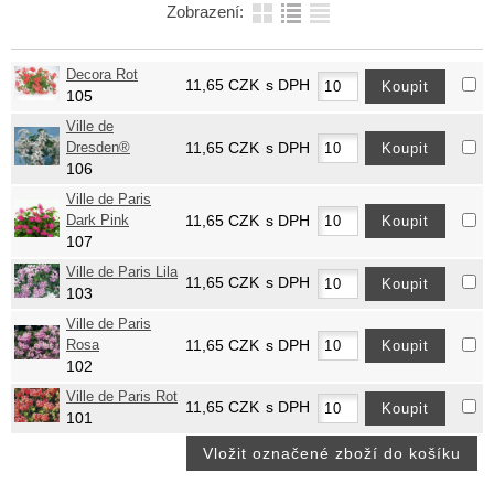
Zobrazení:
Decora Rot
11,65
CZK
s DPH
105
Ville de
Dresden®
11,65
CZK
s DPH
106
Ville de Paris
Dark Pink
11,65
CZK
s DPH
107
Ville de Paris Lila
11,65
CZK
s DPH
103
Ville de Paris
Rosa
11,65
CZK
s DPH
102
Ville de Paris Rot
11,65
CZK
s DPH
101