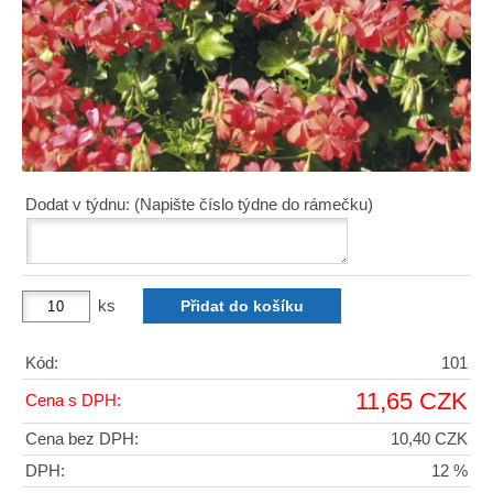
Dodat v týdnu: (Napište číslo týdne do rámečku)
ks
Kód:
101
11,65 CZK
Cena s DPH:
Cena bez DPH:
10,40 CZK
DPH:
12 %