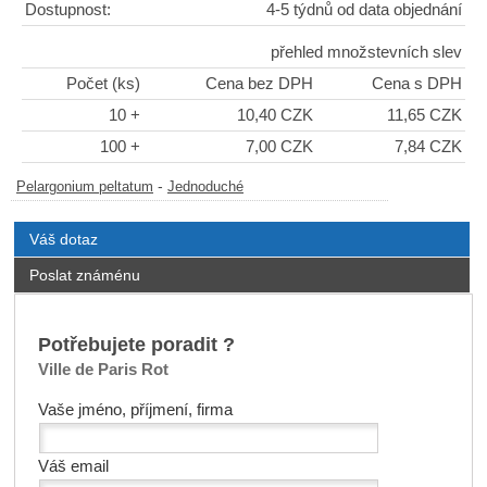
Dostupnost:
4-5 týdnů od data objednání
přehled množstevních slev
Počet (ks)
Cena bez DPH
Cena s DPH
10 +
10,40 CZK
11,65 CZK
100 +
7,00 CZK
7,84 CZK
-
Pelargonium peltatum
Jednoduché
Váš dotaz
Poslat známénu
Potřebujete poradit ?
Ville de Paris Rot
Vaše jméno, příjmení, firma
Váš email