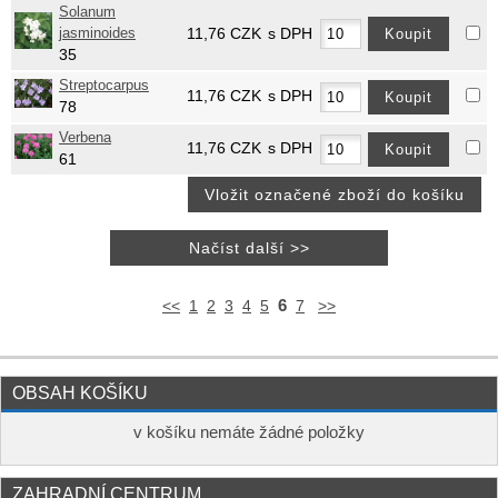
Solanum
jasminoides
11,76
CZK
s DPH
35
Streptocarpus
11,76
CZK
s DPH
78
Verbena
11,76
CZK
s DPH
61
6
<<
1
2
3
4
5
7
>>
OBSAH KOŠÍKU
v košíku nemáte žádné položky
ZAHRADNÍ CENTRUM