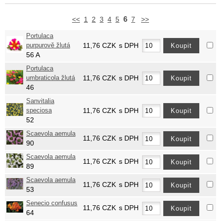
6
<<
1
2
3
4
5
7
>>
Portulaca
purpurově žlutá
11,76
CZK
s DPH
56 A
Portulaca
umbraticola žlutá
11,76
CZK
s DPH
46
Sanvitalia
speciosa
11,76
CZK
s DPH
52
Scaevola aemula
11,76
CZK
s DPH
90
Scaevola aemula
11,76
CZK
s DPH
89
Scaevola aemula
11,76
CZK
s DPH
53
Senecio confusus
11,76
CZK
s DPH
64