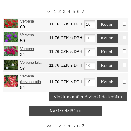
7
<<
1
2
3
4
5
6
Verbena
11,76
CZK
s DPH
60
Verbena
11,76
CZK
s DPH
59
Verbena
11,76
CZK
s DPH
34
Verbena bílá
11,76
CZK
s DPH
57
Verbena
červeno bílá
11,76
CZK
s DPH
54
7
<<
1
2
3
4
5
6