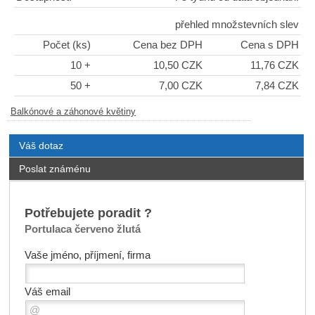
přehled množstevních slev
Počet (ks)
Cena bez DPH
Cena s DPH
10 +
10,50 CZK
11,76 CZK
50 +
7,00 CZK
7,84 CZK
Balkónové a záhonové květiny
Váš dotaz
Poslat známénu
Potřebujete poradit ?
Portulaca červeno žlutá
Vaše jméno, příjmení, firma
Váš email