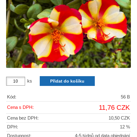
ks
Kód:
56 B
11,76 CZK
Cena s DPH:
Cena bez DPH:
10,50 CZK
DPH:
12 %
Dostupnost:
4-5 týdnů od data objednání