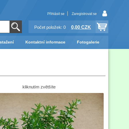
Přihlásit se
Zaregistrovat se
0,00 CZK
Počet položek: 0
stažení
Kontaktní informace
Fotogalerie
kliknutím zvětšíte