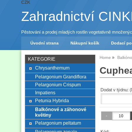
CZK
Zahradnictví CIN
Pěstování a prodej mladých rostlin vegetativně množený
Úvodní strana
Nákupní košík
Dodací p
Home
Balkóno
KATEGORIE
Chrysanthemum
Cuphea
Pelargonium Grandiflora
Pelargonium Crispum
Dodat v týdnu: 
Impatiens
Petunia Hybrida
Balkónové a záhonové
květiny
Pelargonium peltatum
Pelargonium zonale
Kód: