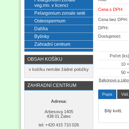
veg.mn. v licenci
Cena s DPH:
Pelargonium zonale seté
Cena bez DPH:
Osteospermum
DPH:
Dahlia
Bylinky
Dostupnost:
Zahradní centrum
Počet (ks
OBSAH KOŠÍKU
10 
v košíku nemáte žádné položky
50 
Balkónové a záho
ZAHRADNÍ CENTRUM
Popis
Váš
Adresa:
Bílý květ.
Arbesova 1405
438 01 Žatec
tel: +420
415 710 026