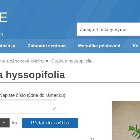
KE
ch
odmínky
Zahradní centrum
Metodika pěstování
Ke 
Cuphea hyssopifolia
vé a záhonové květiny
 hyssopifolia
(Napište číslo týdne do rámečku)
ks
27