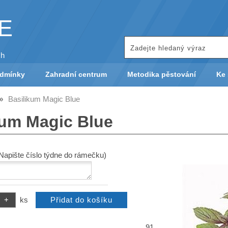
KE
ch
odmínky
Zahradní centrum
Metodika pěstování
Ke 
Basilikum Magic Blue
kum Magic Blue
(Napište číslo týdne do rámečku)
ks
91