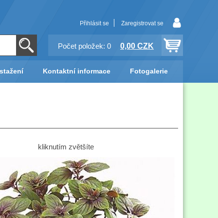
Přihlásit se
Zaregistrovat se
0,00 CZK
Počet položek: 0
stažení
Kontaktní informace
Fotogalerie
kliknutím zvětšíte