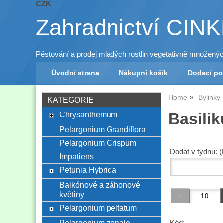
CZK
Zahradnictví CIN
Pěstování a prodej mladých rostlin vegetativně množený
Úvodní strana
Nákupní košík
Dodací p
Home
Bylinky
KATEGORIE
Chrysanthemum
Basili
Pelargonium Grandiflora
Pelargonium Crispum
Dodat v týdnu: 
Impatiens
Petunia Hybrida
Balkónové a záhonové
květiny
Pelargonium peltatum
Pelargonium zonale
Kód: