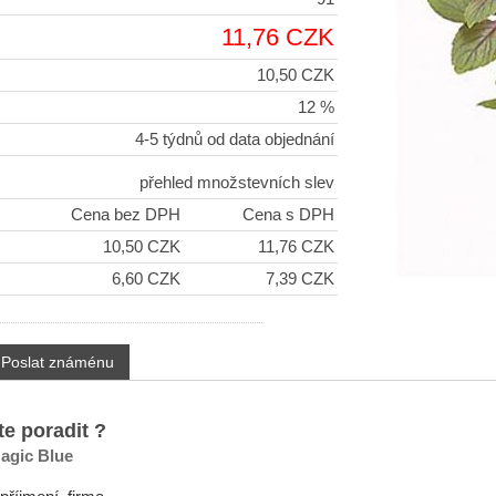
11,76 CZK
10,50 CZK
12 %
4-5 týdnů od data objednání
přehled množstevních slev
)
Cena bez DPH
Cena s DPH
+
10,50 CZK
11,76 CZK
+
6,60 CZK
7,39 CZK
Poslat známénu
te poradit ?
agic Blue