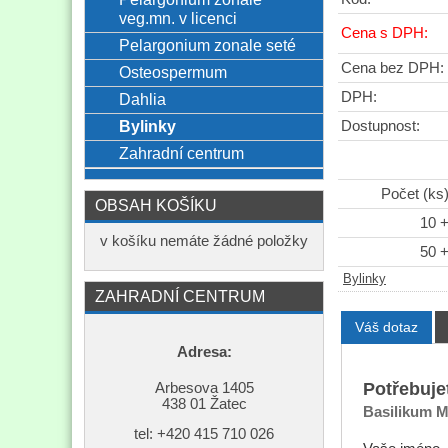
veg.mn. v licenci
Cena s DPH:
Pelargonium zonale seté
Cena bez DPH:
Osteospermum
DPH:
Dahlia
Bylinky
Dostupnost:
Zahradní centrum
Počet (ks
OBSAH KOŠÍKU
10 
v košíku nemáte žádné položky
50 
Bylinky
ZAHRADNÍ CENTRUM
Váš dotaz
Adresa:
Potřebuje
Arbesova 1405
438 01 Žatec
Basilikum M
tel: +420
415 710 026