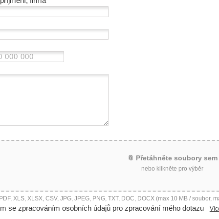
příjmení, firma
📎 Přetáhněte soubory sem
nebo klikněte pro výběr
 PDF, XLS, XLSX, CSV, JPG, JPEG, PNG, TXT, DOC, DOCX (max 10 MB / soubor, m
ím se zpracováním osobních údajů pro zpracování mého dotazu
Víc