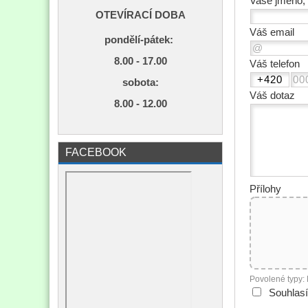
Vaše jméno, 
OTEVÍRACÍ DOBA
Váš email
pondělí-pátek:
8.00 - 17.00
Váš telefon
s
obota:
Váš dotaz
8.00 - 12.00
FACEBOOK
Přílohy
Povolené typy:
Souhlas