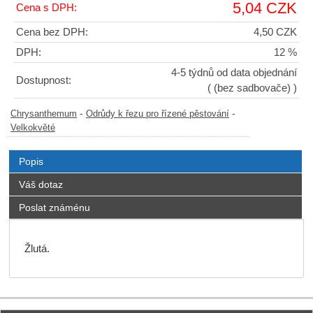
5,04 CZK
Cena s DPH:
Cena bez DPH:
4,50 CZK
DPH:
12 %
4-5 týdnů od data objednání
Dostupnost:
( (bez sadbovače) )
-
-
Chrysanthemum
Odrůdy k řezu pro řízené pěstování
Velkokvěté
Popis
Váš dotaz
Poslat známénu
Žlutá.