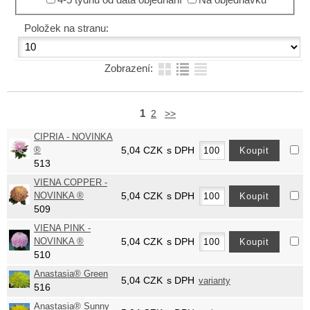
Položek na stranu:
Zobrazení:
1
2
>>
CIPRIA - NOVINKA
®
5,04
CZK
s DPH
513
VIENA COPPER -
NOVINKA ®
5,04
CZK
s DPH
509
VIENA PINK -
NOVINKA ®
5,04
CZK
s DPH
510
Anastasia® Green
5,04
CZK
s DPH
varianty
516
Anastasia® Sunny