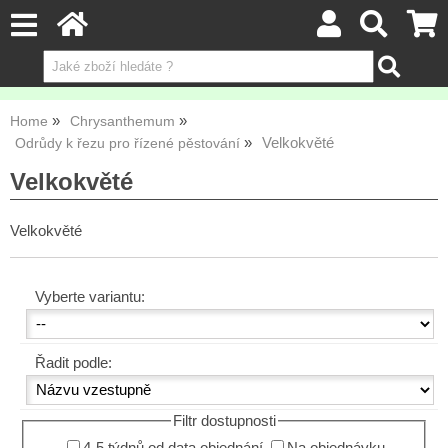
Home
Chrysanthemum
Velkokvěté
Odrůdy k řezu pro řízené pěstování
Velkokvěté
Velkokvěté
Vyberte variantu:
Řadit podle:
Filtr dostupnosti
4-5 týdnů od data objednání
Na objednávku