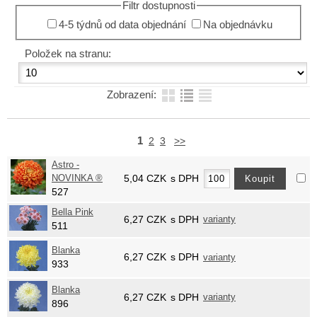
Filtr dostupnosti
4-5 týdnů od data objednání
Na objednávku
Položek na stranu:
Zobrazení:
1
2
3
>>
Astro -
NOVINKA ®
5,04
CZK
s DPH
527
Bella Pink
6,27
CZK
s DPH
varianty
511
Blanka
6,27
CZK
s DPH
varianty
933
Blanka
6,27
CZK
s DPH
varianty
896