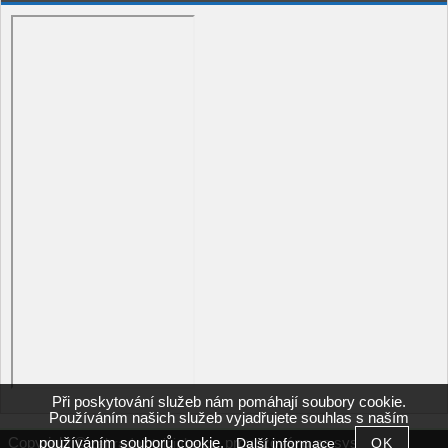
Při poskytování služeb nám pomáhají soubory cookie.
Používáním našich služeb vyjadřujete souhlas s naším
používáním souborů cookie.
Copyright ©
,
provozováno na systému
Další informace
zahradnictvicinke.cz