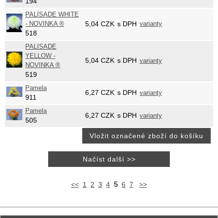
194
PALISADE WHITE
- NOVINKA ®
5,04
CZK
s DPH
varianty
518
PALISADE
YELLOW -
5,04
CZK
s DPH
varianty
NOVINKA ®
519
Pamela
6,27
CZK
s DPH
varianty
911
Pamela
6,27
CZK
s DPH
varianty
505
5
<<
1
2
3
4
6
7
>>