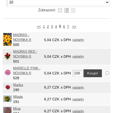
Zobrazení:
5
<<
1
2
3
4
6
7
>>
MADRAS -
NOVINKA ®
5,04
CZK
s DPH
varianty
500
MADRAS RED -
NOVINKA ®
5,04
CZK
s DPH
varianty
501
MARIELLE PINK -
NOVINKA ®
5,04
CZK
s DPH
528
Marika
6,27
CZK
s DPH
varianty
190
Milada
6,27
CZK
s DPH
varianty
191
Mína
6,27
CZK
s DPH
varianty