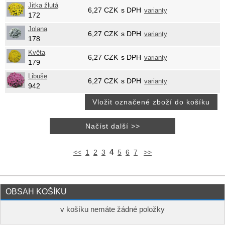
Jitka žlutá
6,27
CZK
s DPH
varianty
172
Jolana
6,27
CZK
s DPH
varianty
178
Květa
6,27
CZK
s DPH
varianty
179
Libuše
6,27
CZK
s DPH
varianty
942
4
<<
1
2
3
5
6
7
>>
OBSAH KOŠÍKU
v košíku nemáte žádné položky