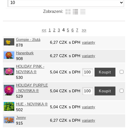
Zobrazení:
4
<<
1
2
3
5
6
7
>>
Gompie - žlutá
6,27
CZK
s DPH
varianty
878
Hanenburk
6,27
CZK
s DPH
varianty
908
HOLIDAY PINK -
NOVINKA ®
5,04
CZK
s DPH
530
HOLIDAY PURPLE
- NOVINKA ®
5,04
CZK
s DPH
529
HUE - NOVINKA ®
5,04
CZK
s DPH
varianty
502
Jenny
6,27
CZK
s DPH
varianty
915