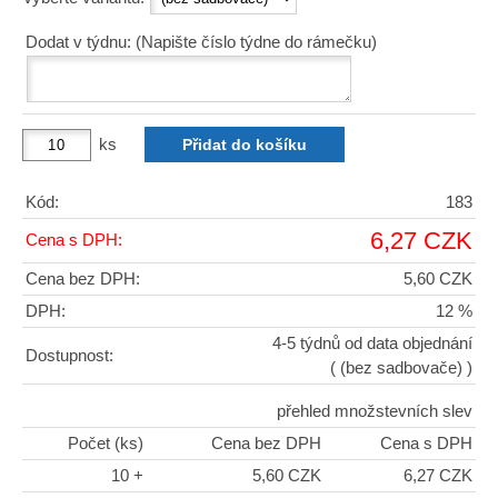
Dodat v týdnu: (Napište číslo týdne do rámečku)
ks
Kód:
183
6,27 CZK
Cena s DPH:
Cena bez DPH:
5,60 CZK
DPH:
12 %
4-5 týdnů od data objednání
Dostupnost:
( (bez sadbovače) )
přehled množstevních slev
Počet (ks)
Cena bez DPH
Cena s DPH
10 +
5,60 CZK
6,27 CZK