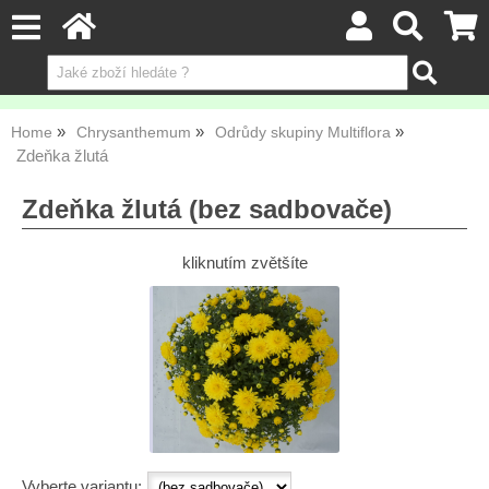
Home
Chrysanthemum
Odrůdy skupiny Multiflora
Zdeňka žlutá
Zdeňka žlutá (bez sadbovače)
kliknutím zvětšíte
Vyberte variantu: