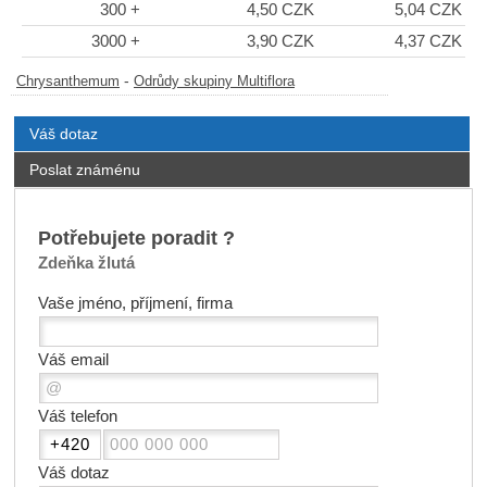
300 +
4,50 CZK
5,04 CZK
3000 +
3,90 CZK
4,37 CZK
-
Chrysanthemum
Odrůdy skupiny Multiflora
Váš dotaz
Poslat známénu
Potřebujete poradit ?
Zdeňka žlutá
Vaše jméno, příjmení, firma
Váš email
Váš telefon
Váš dotaz