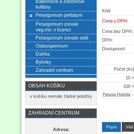
Balkónové a záhonové
květiny
Kód:
Pelargonium peltatum
Cena s DPH:
Pelargonium zonale
veg.mn. v licenci
Cena bez DPH:
Pelargonium zonale seté
DPH:
Osteospermum
Dostupnost:
Dahlia
Bylinky
Počet (ks
Zahradní centrum
10 
OBSAH KOŠÍKU
100 
-
Petunia Hybrida
v košíku nemáte žádné položky
ZAHRADNÍ CENTRUM
Popis
Váš
Adresa: