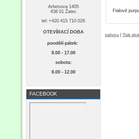
Arbesova 1405
Fialově purp
438 01 Žatec
tel: +420
415 710 026
OTEVÍRACÍ DOBA
|
nahoru
Tisk str
pondělí-pátek:
8.00 - 17.00
s
obota:
8.00 - 12.00
FACEBOOK