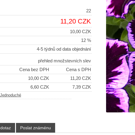
22
11,20 CZK
10,00 CZK
12 %
4-5 týdnů od data objednání
přehled množstevních slev
)
Cena bez DPH
Cena s DPH
+
10,00 CZK
11,20 CZK
+
6,60 CZK
7,39 CZK
Jednoduché
 dotaz
Poslat známénu