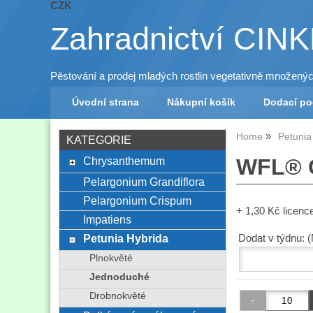
CZK
Zahradnictví CIN
Pěstování a prodej mladých rostlin vegetativně množený
Úvodní strana
Nákupní košík
Dodací p
Home
Petunia
KATEGORIE
Chrysanthemum
WFL® C
Pelargonium Grandiflora
Pelargonium Crispum
+ 1,30 Kč licenc
Impatiens
Petunia Hybrida
Dodat v týdnu: 
Plnokvěté
Jednoduché
Drobnokvěté