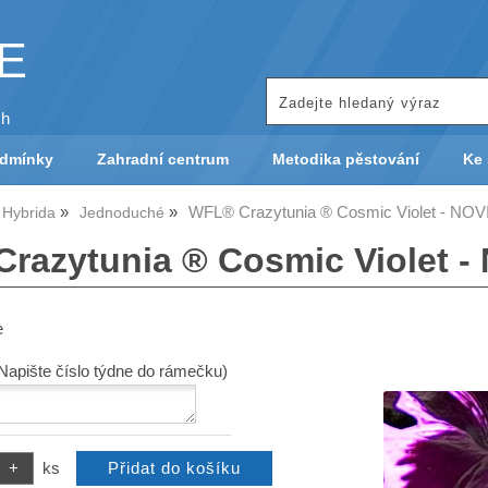
KE
ch
odmínky
Zahradní centrum
Metodika pěstování
Ke 
WFL® Crazytunia ® Cosmic Violet - NO
 Hybrida
Jednoduché
razytunia ® Cosmic Violet 
e
(Napište číslo týdne do rámečku)
ks