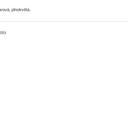
urová, plnokvětá.
ánky