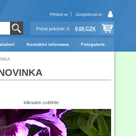
Přihlásit se
Zaregistrovat se
0,00 CZK
Počet položek: 0
stažení
Kontaktní informace
Fotogalerie
VINKA
- NOVINKA
kliknutím zvětšíte