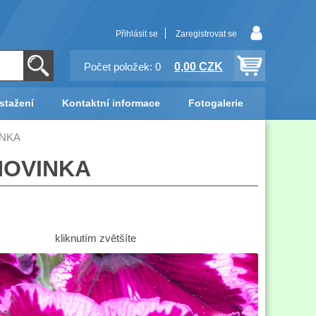
Přihlásit se
Zaregistrovat se
0,00 CZK
Počet položek: 0
stažení
Kontaktní informace
Fotogalerie
INKA
 NOVINKA
kliknutím zvětšíte