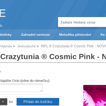
KE
ch
odmínky
Zahradní centrum
Metodika pěstování
Ke 
WFL ® Crazytunia ® Cosmic Pink - NOV
 Hybrida
Jednoduché
Crazytunia ® Cosmic Pink -
e
(Napište číslo týdne do rámečku)
ks