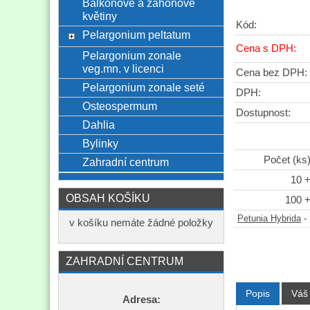
Balkónové a záhonové
květiny
Kód:
Pelargonium peltatum
Cena s DPH:
Pelargonium zonale
veg.mn. v licenci
Cena bez DPH:
Pelargonium zonale seté
DPH:
Osteospermum
Dostupnost:
Dahlia
Bylinky
Počet (ks
Zahradní centrum
10 
OBSAH KOŠÍKU
100 
-
Petunia Hybrida
v košíku nemáte žádné položky
ZAHRADNÍ CENTRUM
Popis
Váš
Adresa: