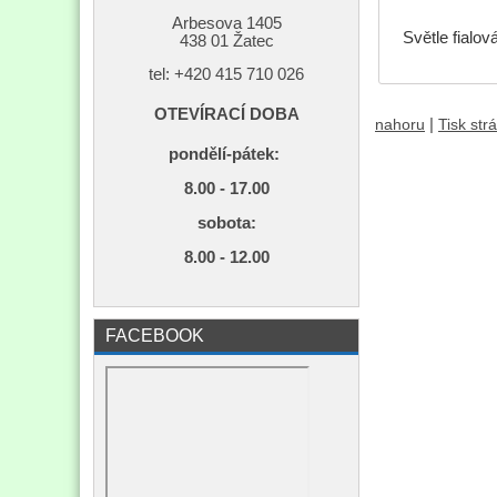
Arbesova 1405
Světle fialová
438 01 Žatec
tel: +420
415 710 026
OTEVÍRACÍ DOBA
|
nahoru
Tisk str
pondělí-pátek:
8.00 - 17.00
s
obota:
8.00 - 12.00
FACEBOOK