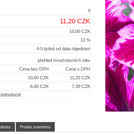
9
11,20 CZK
10,00 CZK
12 %
4-5 týdnů od data objednání
přehled množstevních slev
)
Cena bez DPH
Cena s DPH
+
10,00 CZK
11,20 CZK
+
6,60 CZK
7,39 CZK
Jednoduché
 dotaz
Poslat známénu