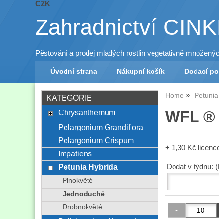
CZK
Zahradnictví CIN
Pěstování a prodej mladých rostlin vegetativně množený
Úvodní strana
Nákupní košík
Dodací p
Home
Petunia
KATEGORIE
Chrysanthemum
WFL ® 
Pelargonium Grandiflora
Pelargonium Crispum
+ 1,30 Kč licenc
Impatiens
Petunia Hybrida
Dodat v týdnu: 
Plnokvěté
Jednoduché
Drobnokvěté