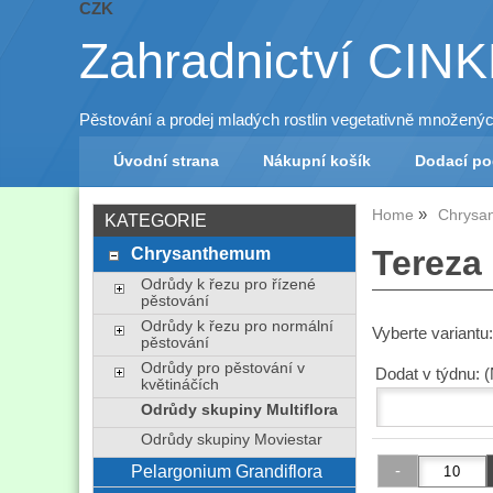
CZK
Zahradnictví CIN
Pěstování a prodej mladých rostlin vegetativně množený
Úvodní strana
Nákupní košík
Dodací p
Home
Chrysa
KATEGORIE
Chrysanthemum
Tereza
Odrůdy k řezu pro řízené
pěstování
Odrůdy k řezu pro normální
Vyberte variantu
pěstování
Odrůdy pro pěstování v
Dodat v týdnu: 
květináčích
Odrůdy skupiny Multiflora
Odrůdy skupiny Moviestar
Pelargonium Grandiflora