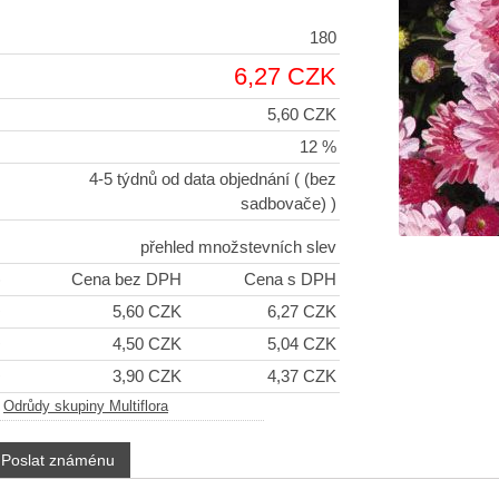
180
6,27 CZK
5,60 CZK
12 %
4-5 týdnů od data objednání
( (bez
sadbovače) )
přehled množstevních slev
)
Cena bez DPH
Cena s DPH
+
5,60 CZK
6,27 CZK
+
4,50 CZK
5,04 CZK
+
3,90 CZK
4,37 CZK
-
Odrůdy skupiny Multiflora
Poslat známénu