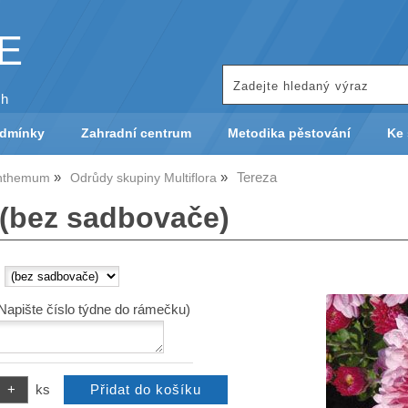
KE
ch
odmínky
Zahradní centrum
Metodika pěstování
Ke 
Tereza
nthemum
Odrůdy skupiny Multiflora
 (bez sadbovače)
:
(Napište číslo týdne do rámečku)
ks