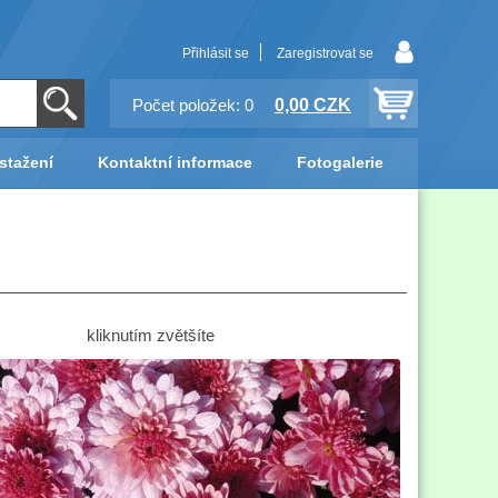
Přihlásit se
Zaregistrovat se
0,00 CZK
Počet položek: 0
stažení
Kontaktní informace
Fotogalerie
kliknutím zvětšíte