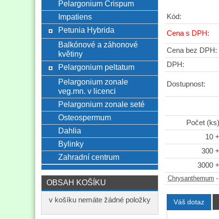
Pelargonium Crispum
Impatiens
Kód:
Petunia Hybrida
Cena s DPH:
Balkónové a záhonové
Cena bez DPH:
květiny
DPH:
Pelargonium peltatum
Pelargonium zonale
Dostupnost:
veg.mn. v licenci
Pelargonium zonale seté
Osteospermum
Počet (ks
Dahlia
10 
Bylinky
300 
Zahradní centrum
3000 
Chrysanthemum
OBSAH KOŠÍKU
v košíku nemáte žádné položky
Váš dotaz