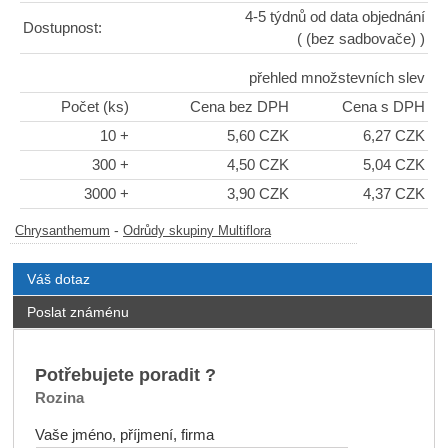
4-5 týdnů od data objednání
Dostupnost:
( (bez sadbovače) )
přehled množstevních slev
Počet (ks)
Cena bez DPH
Cena s DPH
10 +
5,60 CZK
6,27 CZK
300 +
4,50 CZK
5,04 CZK
3000 +
3,90 CZK
4,37 CZK
-
Chrysanthemum
Odrůdy skupiny Multiflora
Váš dotaz
Poslat známénu
Potřebujete poradit ?
Rozina
Vaše jméno, příjmení, firma