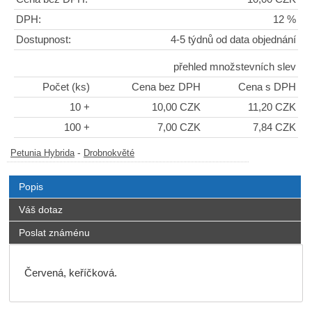
DPH:
12 %
Dostupnost:
4-5 týdnů od data objednání
přehled množstevních slev
Počet (ks)
Cena bez DPH
Cena s DPH
10 +
10,00 CZK
11,20 CZK
100 +
7,00 CZK
7,84 CZK
-
Petunia Hybrida
Drobnokvěté
Popis
Váš dotaz
Poslat známénu
Červená, keříčková.