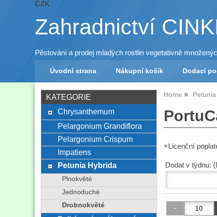
CZK
Zahradnictví CIN
Pěstování a prodej mladých rostlin vegetativně množený
Úvodní strana
Nákupní košík
Dodací p
Home
Petunia
KATEGORIE
Chrysanthemum
PortuCa
Pelargonium Grandiflora
Pelargonium Crispum
+Licenční popla
Impatiens
Petunia Hybrida
Dodat v týdnu: 
Plnokvěté
Jednoduché
Drobnokvěté