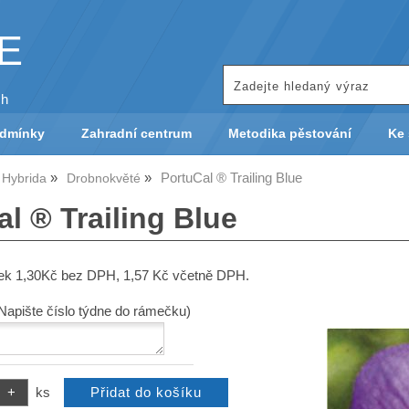
KE
ch
odmínky
Zahradní centrum
Metodika pěstování
Ke 
PortuCal ® Trailing Blue
 Hybrida
Drobnokvěté
l ® Trailing Blue
tek 1,30Kč bez DPH, 1,57 Kč včetně DPH.
(Napište číslo týdne do rámečku)
ks