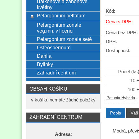
Balkónové a záhonové
květiny
Kód:
Pelargonium peltatum
Cena s DPH:
Pelargonium zonale
veg.mn. v licenci
Cena bez DPH:
Pelargonium zonale seté
DPH:
Osteospermum
Dostupnost:
Dahlia
Bylinky
Počet (ks
Zahradní centrum
10 
OBSAH KOŠÍKU
100 
-
Petunia Hybrida
v košíku nemáte žádné položky
Popis
Váš
ZAHRADNÍ CENTRUM
Modrá, převi
Adresa: