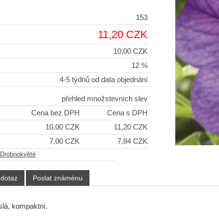
153
11,20 CZK
10,00 CZK
12 %
4-5 týdnů od data objednání
přehled množstevních slev
)
Cena bez DPH
Cena s DPH
+
10,00 CZK
11,20 CZK
+
7,00 CZK
7,84 CZK
Drobnokvěté
 dotaz
Poslat známénu
slá, kompaktní.