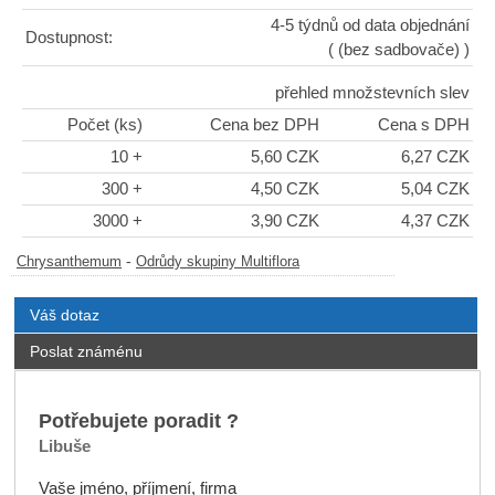
4-5 týdnů od data objednání
Dostupnost:
( (bez sadbovače) )
přehled množstevních slev
Počet (ks)
Cena bez DPH
Cena s DPH
10 +
5,60 CZK
6,27 CZK
300 +
4,50 CZK
5,04 CZK
3000 +
3,90 CZK
4,37 CZK
-
Chrysanthemum
Odrůdy skupiny Multiflora
Váš dotaz
Poslat známénu
Potřebujete poradit ?
Libuše
Vaše jméno, příjmení, firma