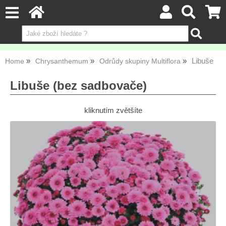
Libuše
Home
Chrysanthemum
Odrůdy skupiny Multiflora
Libuše (bez sadbovače)
kliknutím zvětšíte