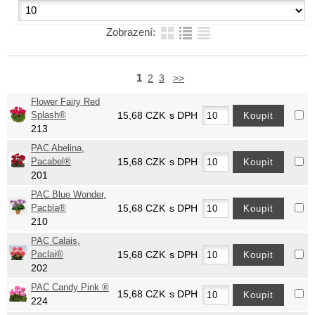
Zobrazení:
1
2
3
>>
Flower Fairy Red
Splash®
15,68
CZK
s DPH
213
PAC Abelina,
Pacabel®
15,68
CZK
s DPH
201
PAC Blue Wonder,
Pacbla®
15,68
CZK
s DPH
210
PAC Calais,
Paclai®
15,68
CZK
s DPH
202
PAC Candy Pink ®
15,68
CZK
s DPH
224