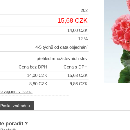
202
15,68 CZK
14,00 CZK
12 %
4-5 týdnů od data objednání
přehled množstevních slev
)
Cena bez DPH
Cena s DPH
+
14,00 CZK
15,68 CZK
+
8,80 CZK
9,86 CZK
e veg.mn. v licenci
Poslat známénu
te poradit ?