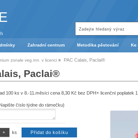
KE
ch
odmínky
Zahradní centrum
Metodika pěstování
Ke 
PAC Calais, Paclai®
nium zonale veg.mn. v licenci
lais, Paclai®
nad 100 ks v 8.-11.měsíci cena 8,30 Kč bez DPH+ licenční poplatek
(Napište číslo týdne do rámečku)
ks