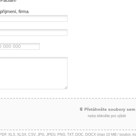
 Paclai®
příjmení, firma
📎 Přetáhněte soubory sem
nebo klikněte pro výběr
 PDF, XLS, XLSX, CSV, JPG, JPEG, PNG, TXT, DOC, DOCX (max 10 MB / soubor, m