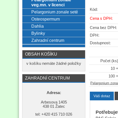
veg.mn. v licenci
Kód:
Pelargonium zonale seté
Cena s DPH:
Osteospermum
Dahlia
Cena bez DPH:
Bylinky
DPH:
Zahradní centrum
Dostupnost:
OBSAH KOŠÍKU
Počet (ks
v košíku nemáte žádné položky
10 
100 
ZAHRADNÍ CENTRUM
Pelargonium zonal
Adresa:
Váš dotaz
Arbesova 1405
438 01 Žatec
Potřebuje
tel: +420
415 710 026