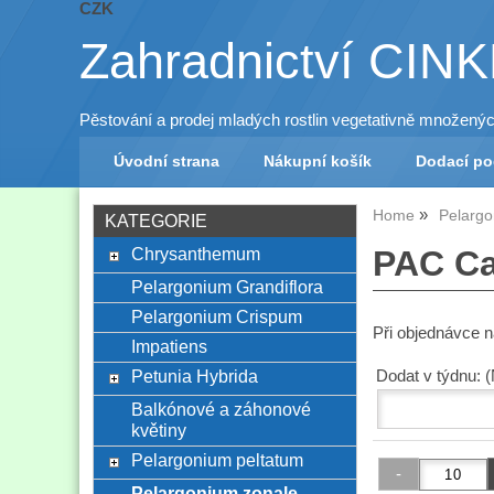
CZK
Zahradnictví CIN
Pěstování a prodej mladých rostlin vegetativně množený
Úvodní strana
Nákupní košík
Dodací p
Home
Pelargo
KATEGORIE
Chrysanthemum
PAC Ca
Pelargonium Grandiflora
Pelargonium Crispum
Při objednávce 
Impatiens
Petunia Hybrida
Dodat v týdnu: 
Balkónové a záhonové
květiny
Pelargonium peltatum
Pelargonium zonale