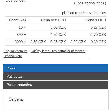
Dostupnost:
( (bez sadbovače) )
přehled množstevních slev
Počet (ks)
Cena bez DPH
Cena s DPH
10 +
5,60 CZK
6,27 CZK
300 +
4,20 CZK
4,70 CZK
3000 +
3,50 CZK
0,35 CZK
3,92 CZK
0,39 CZK
-
-
Chrysanthemum
Odrůdy k řezu pro normální pěstování
Drobnokvěté
Popis
Váš dotaz
Poslat známénu
Červená.