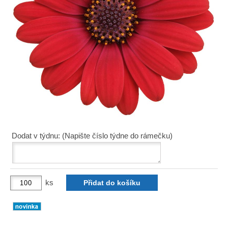
Dodat v týdnu: (Napište číslo týdne do rámečku)
ks