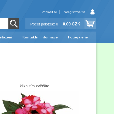
Přihlásit se
Zaregistrovat se
0,00 CZK
Počet položek: 0
stažení
Kontaktní informace
Fotogalerie
kliknutím zvětšíte