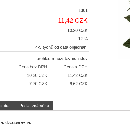
1301
11,42 CZK
10,20 CZK
12 %
4-5 týdnů od data objednání
přehled množstevních slev
)
Cena bez DPH
Cena s DPH
+
10,20 CZK
11,42 CZK
+
7,70 CZK
8,62 CZK
 dotaz
Poslat známénu
á, dvoubarevná.