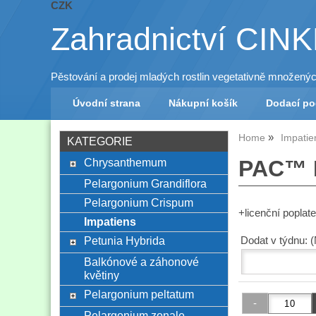
CZK
Zahradnictví CIN
Pěstování a prodej mladých rostlin vegetativně množený
Úvodní strana
Nákupní košík
Dodací p
Home
Impatie
KATEGORIE
Chrysanthemum
PAC™ I
Pelargonium Grandiflora
Pelargonium Crispum
+licenční popla
Impatiens
Petunia Hybrida
Dodat v týdnu: 
Balkónové a záhonové
květiny
Pelargonium peltatum
Pelargonium zonale