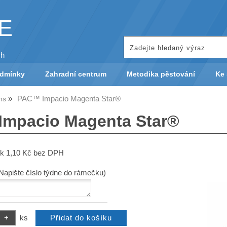
KE
ch
odmínky
Zahradní centrum
Metodika pěstování
Ke 
PAC™ Impacio Magenta Star®
ns
mpacio Magenta Star®
tek 1,10 Kč bez DPH
(Napište číslo týdne do rámečku)
ks