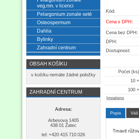
veg.mn. v licenci
Kód:
Pelargonium zonale seté
Cena s DPH:
Osteospermum
Dahlia
Cena bez DPH:
Bylinky
DPH:
Zahradní centrum
Dostupnost:
OBSAH KOŠÍKU
Počet (ks
v košíku nemáte žádné položky
10 
100 
ZAHRADNÍ CENTRUM
Impatiens
Adresa:
Popis
Váš
Arbesova 1405
438 01 Žatec
Tmavě růžov
tel: +420
415 710 026