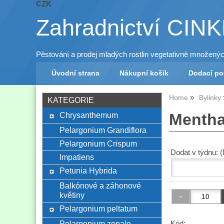
CZK
Zahradnictví CIN
Pěstování a prodej mladých rostlin vegetativně množený
Úvodní strana
Nákupní košík
Dodací p
Home
Bylinky
KATEGORIE
Chrysanthemum
Mentha
Pelargonium Grandiflora
Pelargonium Crispum
Dodat v týdnu: 
Impatiens
Petunia Hybrida
Balkónové a záhonové
květiny
Pelargonium peltatum
Pelargonium zonale
Kód: