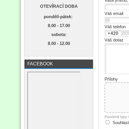
Vaše jméno, 
OTEVÍRACÍ DOBA
Váš email
pondělí-pátek:
8.00 - 17.00
Váš telefon
s
obota:
Váš dotaz
8.00 - 12.00
FACEBOOK
Přílohy
Povolené typy:
Souhlas