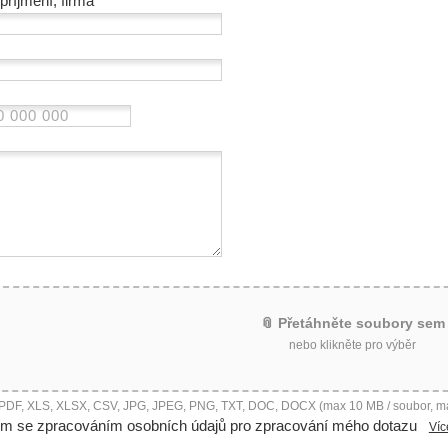
příjmení, firma
📎 Přetáhněte soubory sem
nebo klikněte pro výběr
 PDF, XLS, XLSX, CSV, JPG, JPEG, PNG, TXT, DOC, DOCX (max 10 MB / soubor, m
ím se zpracováním osobních údajů pro zpracování mého dotazu
Víc