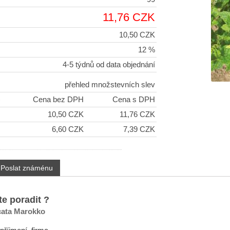
11,76 CZK
10,50 CZK
12 %
4-5 týdnů od data objednání
přehled množstevních slev
)
Cena bez DPH
Cena s DPH
+
10,50 CZK
11,76 CZK
+
6,60 CZK
7,39 CZK
Poslat známénu
te poradit ?
cata Marokko