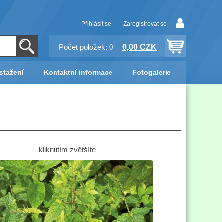
Přihlásit se
Zaregistrovat se
0,00 CZK
Počet položek: 0
stažení
Kontaktní informace
Fotogalerie
kliknutím zvětšíte