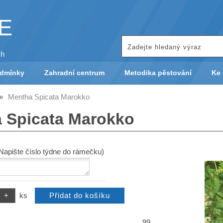
KE
ch
odmínky
Zahradní centrum
Metodika pěstování
Ke 
Mentha Spicata Marokko
 Spicata Marokko
(Napište číslo týdne do rámečku)
ks
99