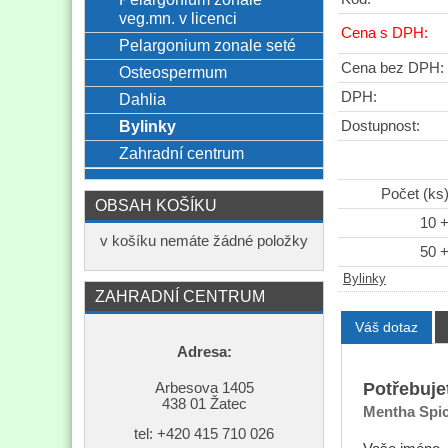
veg.mn. v licenci
Cena s DPH:
Pelargonium zonale seté
Cena bez DPH:
Osteospermum
DPH:
Dahlia
Bylinky
Dostupnost:
Zahradní centrum
Počet (ks
OBSAH KOŠÍKU
10 
v košíku nemáte žádné položky
50 
Bylinky
ZAHRADNÍ CENTRUM
Váš dotaz
Adresa:
Potřebuje
Arbesova 1405
438 01 Žatec
Mentha Spi
tel: +420
415 710 026