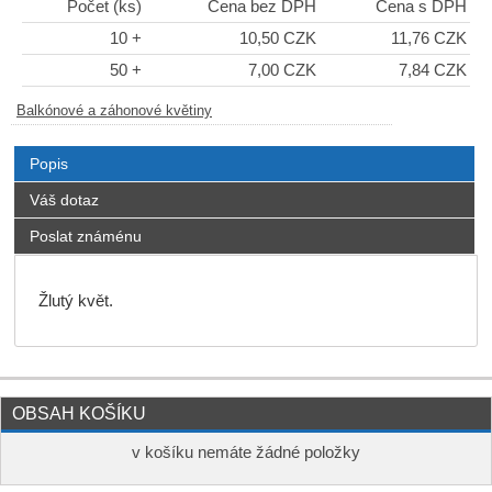
Počet (ks)
Cena bez DPH
Cena s DPH
10 +
10,50 CZK
11,76 CZK
50 +
7,00 CZK
7,84 CZK
Balkónové a záhonové květiny
Popis
Váš dotaz
Poslat známénu
Žlutý květ.
OBSAH KOŠÍKU
v košíku nemáte žádné položky