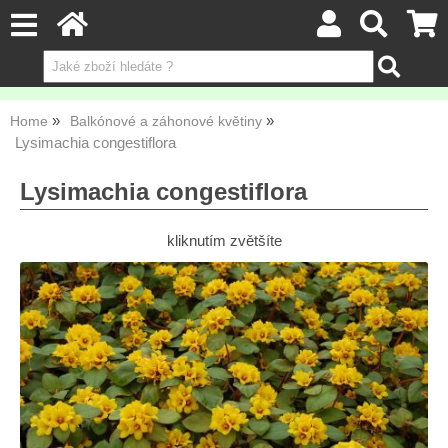
Home
Balkónové a záhonové květiny
Lysimachia congestiflora
Lysimachia congestiflora
kliknutím zvětšíte