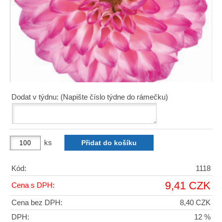
Dodat v týdnu: (Napište číslo týdne do rámečku)
ks
Kód:
1118
9,41 CZK
Cena s DPH:
Cena bez DPH:
8,40 CZK
DPH:
12 %