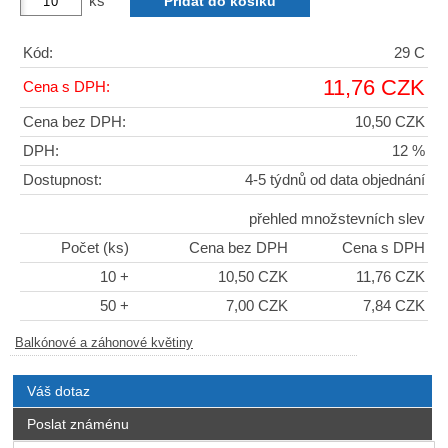
ks
Kód:
29 C
11,76 CZK
Cena s DPH:
Cena bez DPH:
10,50 CZK
DPH:
12 %
Dostupnost:
4-5 týdnů od data objednání
přehled množstevních slev
Počet (ks)
Cena bez DPH
Cena s DPH
10 +
10,50 CZK
11,76 CZK
50 +
7,00 CZK
7,84 CZK
Balkónové a záhonové květiny
Váš dotaz
Poslat známénu