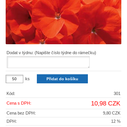
Dodat v týdnu: (Napište číslo týdne do rámečku)
ks
Kód:
301
10,98 CZK
Cena s DPH:
Cena bez DPH:
9,80 CZK
DPH:
12 %