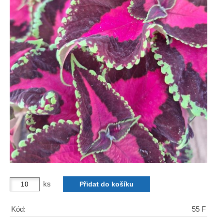
ks
Kód:
55 F