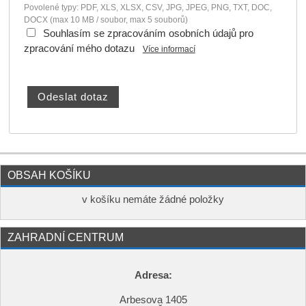
Povolené typy: PDF, XLS, XLSX, CSV, JPG, JPEG, PNG, TXT, DOC,
DOCX (max 10 MB / soubor, max 5 souborů)
Souhlasím se zpracováním osobních údajů pro
zpracování mého dotazu
Více informací
OBSAH KOŠÍKU
v košíku nemáte žádné položky
ZAHRADNÍ CENTRUM
Adresa:
Arbesova 1405