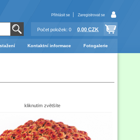
Přihlásit se
Zaregistrovat se
0,00 CZK
Počet položek: 0
stažení
Kontaktní informace
Fotogalerie
kliknutím zvětšíte