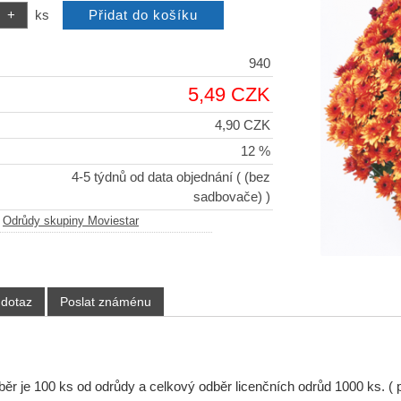
ks
940
5,49 CZK
4,90 CZK
12 %
4-5 týdnů od data objednání
( (bez
sadbovače) )
-
Odrůdy skupiny Moviestar
 dotaz
Poslat známénu
běr je 100 ks od odrůdy a celkový odběr licenčních odrůd 1000 ks. (