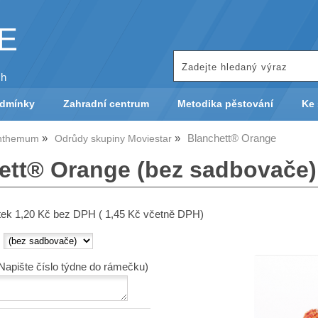
KE
ch
odmínky
Zahradní centrum
Metodika pěstování
Ke 
Blanchett® Orange
nthemum
Odrůdy skupiny Moviestar
ett® Orange (bez sadbovače)
atek 1,20 Kč bez DPH ( 1,45 Kč včetně DPH)
:
(Napište číslo týdne do rámečku)