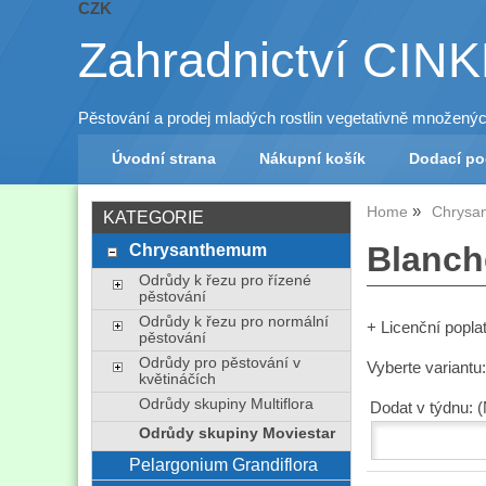
CZK
Zahradnictví CIN
Pěstování a prodej mladých rostlin vegetativně množený
Úvodní strana
Nákupní košík
Dodací p
Home
Chrysa
KATEGORIE
Chrysanthemum
Blanch
Odrůdy k řezu pro řízené
pěstování
Odrůdy k řezu pro normální
+ Licenční popl
pěstování
Odrůdy pro pěstování v
Vyberte variantu
květináčích
Odrůdy skupiny Multiflora
Dodat v týdnu: 
Odrůdy skupiny Moviestar
Pelargonium Grandiflora