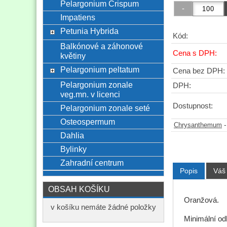
Pelargonium Crispum
Impatiens
Petunia Hybrida
Kód:
Balkónové a záhonové
Cena s DPH:
květiny
Pelargonium peltatum
Cena bez DPH:
Pelargonium zonale
DPH:
veg.mn. v licenci
Dostupnost:
Pelargonium zonale seté
Osteospermum
Chrysanthemum
Dahlia
Bylinky
Zahradní centrum
Popis
Váš
OBSAH KOŠÍKU
Oranžová.
v košíku nemáte žádné položky
Minimální od